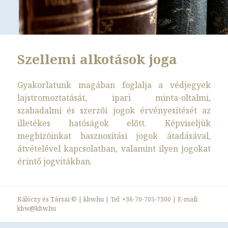
Szellemi alkotások joga
Gyakorlatunk magában foglalja a védjegyek
lajstromoztatását, ipari minta-oltalmi,
szabadalmi és szerzői jogok érvényesítését az
illetékes hatóságok előtt. Képviseljük
megbízóinkat hasznosítási jogok átadásával,
átvételével kapcsolatban, valamint ilyen jogokat
érintő jogvitákban.
Kálóczy és Társai ©
|
kbw.hu
| Tel:
+36-70-705-7300
| E-mail:
kbw@kbw.hu