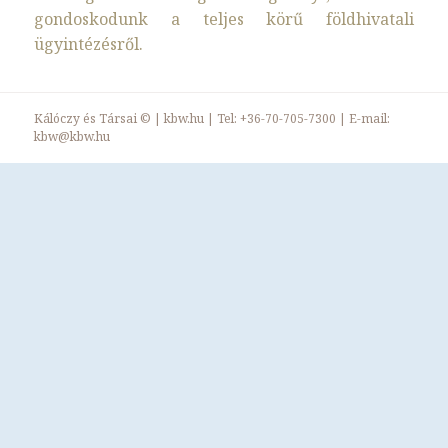
gondoskodunk a teljes körű földhivatali
ügyintézésről.
Kálóczy és Társai ©
|
kbw.hu
| Tel:
+36-70-705-7300
| E-mail:
kbw@kbw.hu