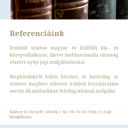
Referenciáink
Irodánk számos magyar és külföldi kis-, és
középvállalkozás, illetve multinacionális társaság
részére nyújt jogi szolgáltatásokat.
Megbízóinkról külön kérésre, és kizárólag az
érintett megbízó előzetes írásbeli hozzájárulása
esetén áll módunkban felvilágosítással szolgálni.
Kálóczy és Társai ©
|
kbw.hu
| Tel:
+36-70-705-7300
| E-mail:
kbw@kbw.hu